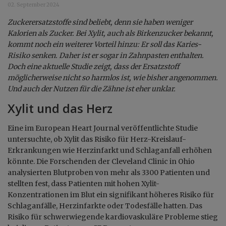
02. September 2024
Zuckerersatzstoffe sind beliebt, denn sie haben weniger
Kalorien als Zucker. Bei Xylit, auch als Birkenzucker bekannt,
kommt noch ein weiterer Vorteil hinzu: Er soll das Karies-
Risiko senken. Daher ist er sogar in Zahnpasten enthalten.
Doch eine aktuelle Studie zeigt, dass der Ersatzstoff
möglicherweise nicht so harmlos ist, wie bisher angenommen.
Und auch der Nutzen für die Zähne ist eher unklar.
Xylit und das Herz
Eine im European Heart Journal veröffentlichte Studie
untersuchte, ob Xylit das Risiko für Herz-Kreislauf-
Erkrankungen wie Herzinfarkt und Schlaganfall erhöhen
könnte. Die Forschenden der Cleveland Clinic in Ohio
analysierten Blutproben von mehr als 3300 Patienten und
stellten fest, dass Patienten mit hohen Xylit-
Konzentrationen im Blut ein signifikant höheres Risiko für
Schlaganfälle, Herzinfarkte oder Todesfälle hatten. Das
Risiko für schwerwiegende kardiovaskuläre Probleme stieg