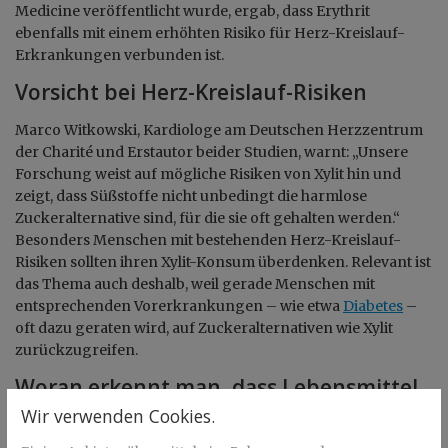
Medicine veröffentlicht wurde, ergab, dass Erythrit
ebenfalls mit einem erhöhten Risiko für Herz-Kreislauf-
Erkrankungen verbunden ist.
Vorsicht bei Herz-Kreislauf-Risiken
Marco Witkowski, Kardiologe am Deutschen Herzzentrum
der Charité und Erstautor beider Studien, warnt: „Unsere
Forschung weist auf mögliche Risiken von Xylit hin und
zeigt, dass Süßstoffe nicht unbedingt die harmlose
Zuckeralternative sind, für die sie oft gehalten werden.“
Besonders Menschen mit bestehenden Herz-Kreislauf-
Risiken sollten ihren Xylit-Konsum überdenken. Relevant ist
das Thema auch deshalb, weil gerade Menschen mit
entsprechenden Vorerkrankungen – wie etwa
Diabetes
–
oft dazu geraten wird, auf Zuckeralternativen wie Xylit
zurückzugreifen.
Woran erkennt man, dass Lebensmittel
Xylit enthalten?
Wir verwenden Cookies.