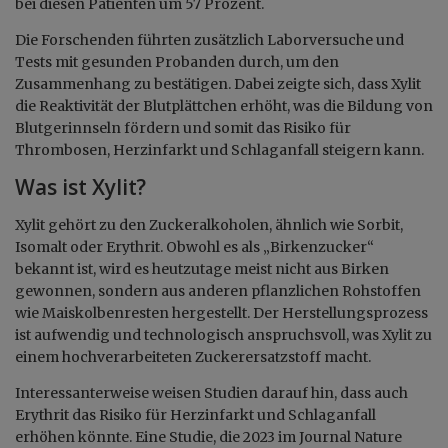
bei diesen Patienten um 57 Prozent.
Die Forschenden führten zusätzlich Laborversuche und
Tests mit gesunden Probanden durch, um den
Zusammenhang zu bestätigen. Dabei zeigte sich, dass Xylit
die Reaktivität der Blutplättchen erhöht, was die Bildung von
Blutgerinnseln fördern und somit das Risiko für
Thrombosen, Herzinfarkt und Schlaganfall steigern kann.
Was ist Xylit?
Xylit gehört zu den Zuckeralkoholen, ähnlich wie Sorbit,
Isomalt oder Erythrit. Obwohl es als „Birkenzucker“
bekannt ist, wird es heutzutage meist nicht aus Birken
gewonnen, sondern aus anderen pflanzlichen Rohstoffen
wie Maiskolbenresten hergestellt. Der Herstellungsprozess
ist aufwendig und technologisch anspruchsvoll, was Xylit zu
einem hochverarbeiteten Zuckerersatzstoff macht.
Interessanterweise weisen Studien darauf hin, dass auch
Erythrit das Risiko für Herzinfarkt und Schlaganfall
erhöhen könnte. Eine Studie, die 2023 im Journal Nature