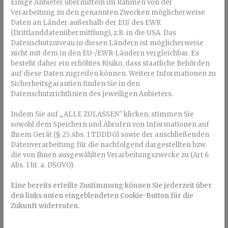
Xylit muss in der Zutatenliste eines Produkts angegeben
Einige Anbieter übermitteln im Rahmen von der
werden, oft als „Xylit“, „Xylitol“ oder „E 967“. Produkte, die
Verarbeitung zu den genannten Zwecken möglicherweise
Daten an Länder außerhalb der EU/ des EWR
mehr als zehn Prozent Xylit enthalten, müssen zudem den
(Drittlanddatenübermittlung), z.B. in die USA. Das
Hinweis „Kann bei übermäßigem Verzehr abführend
Datenschutzniveau in diesen Ländern ist möglicherweise
wirken“ tragen. Fehlt dieser Hinweis, liegt der Xylit-Anteil
nicht mit dem in den EU-/EWR-Ländern vergleichbar. Es
unter zehn Prozent.
besteht daher ein erhöhtes Risiko, dass staatliche Behörden
Hilft Xylit gegen Karies?
auf diese Daten zugreifen können. Weitere Informationen zu
Sicherheitsgarantien finden Sie in den
Datenschutzrichtlinien des jeweiligen Anbieters.
Xylit wird oft als karieshemmend beschrieben und ist in
vielen Zahnpflegeprodukten wie Zahnpasten und
Indem Sie auf „ALLE ZULASSEN" klicken, stimmen Sie
Kaugummis enthalten – sowie in Süßigkeiten, die das
sowohl dem Speichern und Abrufen von Informationen auf
Zahnmännchen tragen, – ein Qualitätssiegel der
Aktion
Ihrem Gerät (§ 25 Abs. 1 TDDDG) sowie der anschließenden
Zahnfreundlich e. V.
. Der Süßstoff soll einen direkten Anti-
Datenverarbeitung für die nachfolgend dargestellten bzw.
Karies-Effekt haben, indem er das Wachstum von
die von Ihnen ausgewählten Verarbeitungszwecke zu (Art 6
Kariesbakterien hemmt. Wenn man allerdings genauer
Abs. 1 lit. a. DSGVO).
hinschaut, stellt man fest: Die wissenschaftlichen Belege für
diesen Nutzen sind nicht so belastbar, wie man auf den
Eine bereits erteilte Zustimmung können Sie jederzeit über
ersten Blick denken könnte.
den links unten eingeblendeten Cookie-Button für die
Zukunft widerrufen.
Studienlage zu Xylit und
Kariesprävention