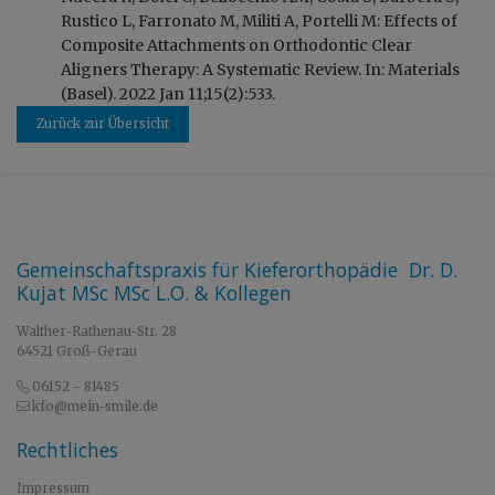
Rustico L, Farronato M, Militi A, Portelli M: Effects of
Composite Attachments on Orthodontic Clear
Aligners Therapy: A Systematic Review. In: Materials
(Basel). 2022 Jan 11;15(2):533.
Zurück zur Übersicht
Gemeinschaftspraxis für Kieferorthopädie Dr. D.
Kujat MSc MSc L.O. & Kollegen
Walther-Rathenau-Str. 28
64521 Groß-Gerau
06152 - 81485
kfo@mein-smile.de
Rechtliches
Impressum