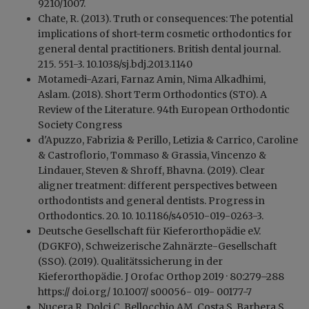
9210/1007.
Chate, R. (2013). Truth or consequences: The potential
implications of short-term cosmetic orthodontics for
general dental practitioners. British dental journal.
215. 551-3. 10.1038/sj.bdj.2013.1140
Motamedi-Azari, Farnaz Amin, Nima Alkadhimi,
Aslam. (2018). Short Term Orthodontics (STO). A
Review of the Literature. 94th European Orthodontic
Society Congress
d'Apuzzo, Fabrizia & Perillo, Letizia & Carrico, Caroline
& Castroflorio, Tommaso & Grassia, Vincenzo &
Lindauer, Steven & Shroff, Bhavna. (2019). Clear
aligner treatment: different perspectives between
orthodontists and general dentists. Progress in
Orthodontics. 20. 10. 10.1186/s40510-019-0263-3.
Deutsche Gesellschaft für Kieferorthopädie e.V.
(DGKFO), Schweizerische Zahnärzte-Gesellschaft
(SSO). (2019). Qualitätssicherung in der
Kieferorthopädie. J Orofac Orthop 2019 · 80:279–288
https:// doi.org/ 10.1007/ s00056- 019- 00177-7
Nucera R, Dolci C, Bellocchio AM, Costa S, Barbera S,