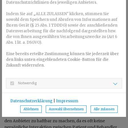
Datenschutzrichtlinien des jeweiligen Anbieters.
werden können. Ein Kieferorthopäde kann diese Probleme
identifizieren und eine geeignete Behandlung empfehlen.
Indem Sie auf „ALLE ZULASSEN" klicken, stimmen Sie
sowohl dem Speichern und Abrufen von Informationen auf
Aligner vom Start-up sind nur für ganz
Ihrem Gerät (§ 25 Abs. 1 TDDDG) sowie der anschließenden
bestimmte Zahnkorrekturen geeignet
Datenverarbeitung für die nachfolgend dargestellten bzw.
die von Ihnen ausgewählten Verarbeitungszwecke zu (Art 6
Mit Zahnschienen allein lässt sich nur ein kleiner Teil der
Abs. 1 lit. a. DSGVO).
Zahnfehlstellungen korrigieren. Sie sind hauptsächlich für
moderate Eng- und Lückenstände sowie gekippte
Eine bereits erteilte Zustimmung können Sie jederzeit über
Schneidezähne geeignet. Für komplexere Korrekturen
den links unten eingeblendeten Cookie-Button für die
sind
Attachments
- kleine Haltepunkte aus Kunststoff –
Zukunft widerrufen.
notwendig, die von einem erfahrenen Fachzahnarzt
angebracht werden sollten. Manchmal ist aber auch eine
feste Zahnspange die bessere Wahl. Welche Methode im
Notwendig
Einzelfall am besten geeignet ist, sollte von einem Experten
beurteilt werden.
Datenschutzerklärung
|
Impressum
Haftbarkeitsprobleme
Ablehnen
Auswahl übernehmen
Alle zulassen
Im Falle von Behandlungsfehlern kann es schwierig sein,
den Anbieter zu haftbar zu machen, da es oft keine
persönliche Interaktion zwischen Patient und Behandler