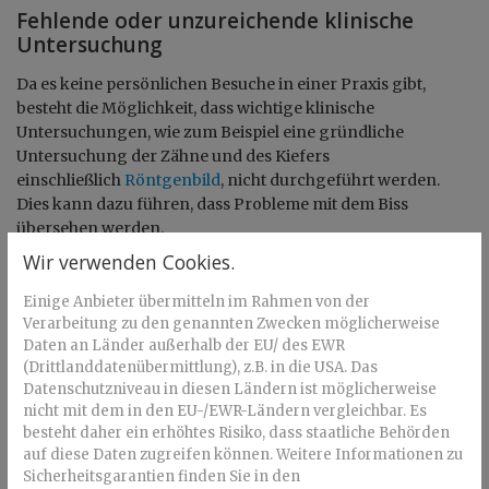
Fehlende oder unzureichende klinische
Untersuchung
Da es keine persönlichen Besuche in einer Praxis gibt,
besteht die Möglichkeit, dass wichtige klinische
Untersuchungen, wie zum Beispiel eine gründliche
Untersuchung der Zähne und des Kiefers
einschließlich
Röntgenbild
, nicht durchgeführt werden.
Dies kann dazu führen, dass Probleme mit dem Biss
übersehen werden.
Wir verwenden Cookies.
Kein persönlicher Kontakt
Einige Anbieter übermitteln im Rahmen von der
Es gibt keinen persönlichen Kontakt mit einem
Verarbeitung zu den genannten Zwecken möglicherweise
Kieferorthopäden, der die Behandlung überwacht. Dies
Daten an Länder außerhalb der EU/ des EWR
kann bedeuten, dass Probleme zu spät erkannt werden.
(Drittlanddatenübermittlung), z.B. in die USA. Das
Datenschutzniveau in diesen Ländern ist möglicherweise
Keine Behandlung von
nicht mit dem in den EU-/EWR-Ländern vergleichbar. Es
Kiefergelenkproblemen
besteht daher ein erhöhtes Risiko, dass staatliche Behörden
auf diese Daten zugreifen können. Weitere Informationen zu
Viele Menschen haben
Probleme mit dem Kiefergelenk
, die
Sicherheitsgarantien finden Sie in den
durch eine Behandlung mit Alignern verschlimmert