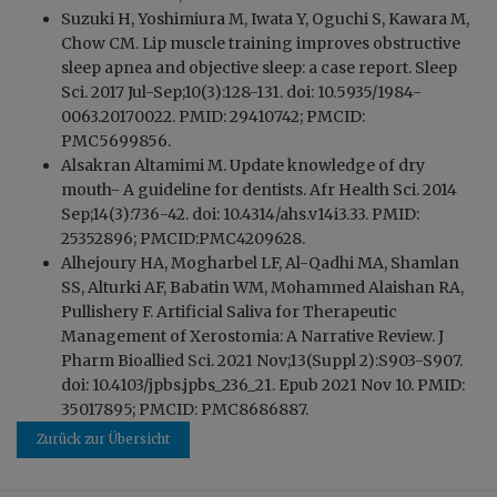
Suzuki H, Yoshimiura M, Iwata Y, Oguchi S, Kawara M,
Chow CM. Lip muscle training improves obstructive
sleep apnea and objective sleep: a case report. Sleep
Sci. 2017 Jul-Sep;10(3):128-131. doi: 10.5935/1984-
0063.20170022. PMID: 29410742; PMCID:
PMC5699856.
Alsakran Altamimi M. Update knowledge of dry
mouth- A guideline for dentists. Afr Health Sci. 2014
Sep;14(3):736-42. doi: 10.4314/ahs.v14i3.33. PMID:
25352896; PMCID:PMC4209628.
Alhejoury HA, Mogharbel LF, Al-Qadhi MA, Shamlan
SS, Alturki AF, Babatin WM, Mohammed Alaishan RA,
Pullishery F. Artificial Saliva for Therapeutic
Management of Xerostomia: A Narrative Review. J
Pharm Bioallied Sci. 2021 Nov;13(Suppl 2):S903-S907.
doi: 10.4103/jpbs.jpbs_236_21. Epub 2021 Nov 10. PMID:
35017895; PMCID: PMC8686887.
Zurück zur Übersicht