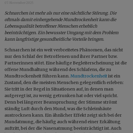
07. November 2025
Schnarchen ist mehr als nur eine nächtliche Störung. Die
oftmals damit einhergehende Mundtrockenheit kann die
Lebensqualität betroffener Menschen erheblich
beeinträchtigen. Ein bewusster Umgang mit dem Problem
kann langfristige gesundheitliche Vorteile bringen.
Schnarchen ist ein weit verbreitetes Phänomen, das nicht
nur den Schlaf der Betroffenen und ihrer Partner bzw.
Partnerinnen stört. Eine häufige Begleiterscheinung ist die
offene Mundhaltung während des Schlafens, die zu
Mundtrockenheit führen kann.
Mundtrockenheit
ist ein
Zustand, den die meisten Menschen gelegentlich erleben:
Sie tritt in der Regel in Situationen auf, in denen man
aufgeregt ist, zu wenig getrunken hat oder viel spricht.
Denn bei längerer Beanspruchung der Stimme strömt
ständig Luft durch den Mund, was die Schleimhäute
austrocknen kann. Ein ähnlicher Effekt zeigt sich bei der
Mundatmung, die häufig auch während einer Erkältung
auftritt, bei der die Nasenatmung beeinträchtigt ist. Auch