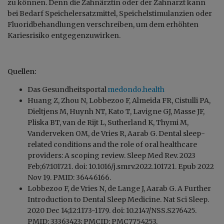
zu können. Denn die Zahnärztin oder der Zahnarzt kann
bei Bedarf Speichelersatzmittel, Speichelstimulanzien oder
Fluoridbehandlungen verschreiben, um dem erhöhten
Kariesrisiko entgegenzuwirken.
Quellen:
Das Gesundheitsportal
medondo.health
Huang Z, Zhou N, Lobbezoo F, Almeida FR, Cistulli PA,
Dieltjens M, Huynh NT, Kato T, Lavigne GJ, Masse JF,
Pliska BT, van de Rijt L, Sutherland K, Thymi M,
Vanderveken OM, de Vries R, Aarab G. Dental sleep-
related conditions and the role of oral healthcare
providers: A scoping review. Sleep Med Rev. 2023
Feb;67:101721. doi: 10.1016/j.smrv.2022.101721. Epub 2022
Nov 19. PMID: 36446166.
Lobbezoo F, de Vries N, de Lange J, Aarab G. A Further
Introduction to Dental Sleep Medicine. Nat Sci Sleep.
2020 Dec 14;12:1173-1179. doi: 10.2147/NSS.S276425.
PMID: 33363423; PMCID: PMC7754253.