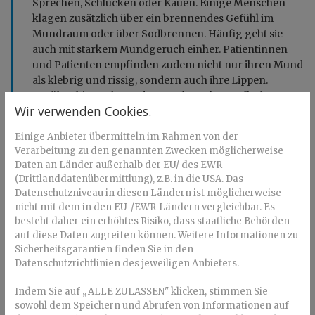
Sprechen, Schlucken oder Kauen. Einige Menschen
klagen zusätzlich über ein brennendes Gefühl im
Mundraum oder über Sodbrennen. Häufig geht sie
auch mit starkem Mundgeruch einher. Patientinnen
und Patienten empfinden zudem nicht nur ihren Mund
als klebrig und rissig, sondern auch ihre Lippen.
Darüber hinaus kann das Geschmacksempfinden
Wir verwenden Cookies.
beeinträchtigt sein und ein bitterer oder metallischer
Geschmack im Mund auftreten.
Einige Anbieter übermitteln im Rahmen von der
Verarbeitung zu den genannten Zwecken möglicherweise
Daten an Länder außerhalb der EU/ des EWR
(Drittlanddatenübermittlung), z.B. in die USA. Das
Die negativen Effekte minimieren
Datenschutzniveau in diesen Ländern ist möglicherweise
nicht mit dem in den EU-/EWR-Ländern vergleichbar. Es
Solange nachts kein Aussetzen der Atmung (Schlafapnoe-
besteht daher ein erhöhtes Risiko, dass staatliche Behörden
Syndrom) auftritt, ist eine medizinische Behandlung des
auf diese Daten zugreifen können. Weitere Informationen zu
Schnarchens
selbst meist nicht zwingend erforderlich. Es
Sicherheitsgarantien finden Sie in den
gibt allerdings allgemeine Verhaltensregeln, die die
Datenschutzrichtlinien des jeweiligen Anbieters.
Mundtrockenheit regulieren und auch die
Indem Sie auf „ALLE ZULASSEN" klicken, stimmen Sie
Wahrscheinlichkeit zu schnarchen minimieren:
sowohl dem Speichern und Abrufen von Informationen auf