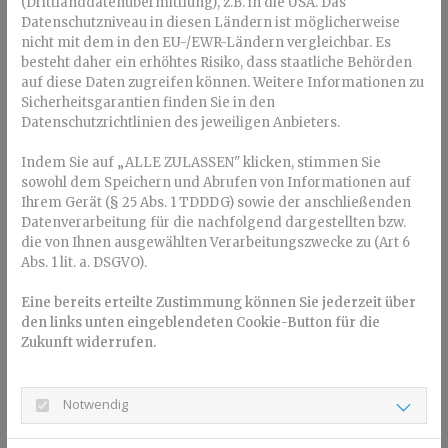
(Drittlanddatenübermittlung), z.B. in die USA. Das
nächtlichem Schwitzen. Die Mundatmung in der Nacht
Datenschutzniveau in diesen Ländern ist möglicherweise
kann ein weiteres Anzeichen für einen gestörten Schlaf
nicht mit dem in den EU-/EWR-Ländern vergleichbar. Es
sein.
besteht daher ein erhöhtes Risiko, dass staatliche Behörden
auf diese Daten zugreifen können. Weitere Informationen zu
Symptome am Tag
Sicherheitsgarantien finden Sie in den
Datenschutzrichtlinien des jeweiligen Anbieters.
Auch am Tag machen sich die Auswirkungen der
Schlafapnoe bemerkbar. Neben einer übermäßigen
Indem Sie auf „ALLE ZULASSEN" klicken, stimmen Sie
Tagesmüdigkeit und einer erhöhten Reizbarkeit können
sowohl dem Speichern und Abrufen von Informationen auf
Konzentrationsstörungen und Verhaltensauffälligkeiten
Ihrem Gerät (§ 25 Abs. 1 TDDDG) sowie der anschließenden
wie Unruhe und Hyperaktivität auftreten. Zudem kann es
Datenverarbeitung für die nachfolgend dargestellten bzw.
aufgrund des nächtlichen Sauerstoffmangels zu
die von Ihnen ausgewählten Verarbeitungszwecke zu (Art 6
Abs. 1 lit. a. DSGVO).
morgendlichen Kopfschmerzen kommen. Auch am Tag hat
sich bei Patienten mit einer Schlafapnoe häufig die
Eine bereits erteilte Zustimmung können Sie jederzeit über
Mundatmung etabliert.
den links unten eingeblendeten Cookie-Button für die
Risikofaktoren
Zukunft widerrufen.
Zu den Risikofaktoren einer Schlafapnoe bei Kindern
Notwendig
zählen Übergewicht, vergrößerte Mandeln/Polypen,
Mundatmung sowie Kieferfehlwachstum.