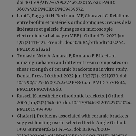
doi: 10.1590/2177-6709.27.4.e2220365.oar. PMID:
36074431; PMCID: PMC9439572.
Lupi L, Paggetti H, Bertrand MF, Charavet C. Relations
entre biofilm et matériels orthodontiques : revues de la
littérature et galerie d’images en microscopie
électronique à balayage (MEB) . Orthod Fr. 2022 Jun
1;93(2):111-123. French. doi: 10.1684/orthodfr.2022.74.
PMID: 35818281.
Tomasin Neto A, Amaral F, Romano F. Effects of
ionizing radiation and different resin composites on
shear strength of ceramic brackets: an in vitro study.
Dental Press J Orthod. 2022 Jun 10;27(2):e2219330. doi:
10.1590/2177-6709.27.2.e2219330.oar. PMID: 35703614;
PMCID: PMC9191860.
Russell JS. Aesthetic orthodontic brackets. J Orthod.
2005 Jun;32(2):146-63. doi: 10.1179/146531205225021024.
PMID: 15994990.
Ghafari J. Problems associated with ceramic brackets
suggest limiting use to selected teeth. Angle Orthod.
1992 Summer;62(2):145-52. doi: 10.1043/0003-
3219(1992)062<0145:PAWCBS>2.0.CO;2. PMID: 1626749.