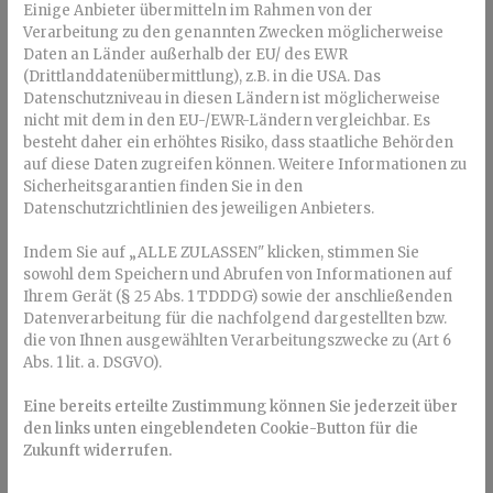
Keramikbrackets haben auch Nachteile. Sie entstehen vor
Einige Anbieter übermitteln im Rahmen von der
allem durch die Härte des Materials. Keramik kann im
Verarbeitung zu den genannten Zwecken möglicherweise
Daten an Länder außerhalb der EU/ des EWR
Gegensatz zu Metall brechen, zum Beispiel, wenn man beim
(Drittlanddatenübermittlung), z.B. in die USA. Das
Essen aus Versehen auf ein Bracket beißt. Auch beim
Datenschutzniveau in diesen Ländern ist möglicherweise
Bogenwechsel kann man nicht ausschließen, dass mal ein
nicht mit dem in den EU-/EWR-Ländern vergleichbar. Es
Stück vom Bracket abplatzt.
besteht daher ein erhöhtes Risiko, dass staatliche Behörden
auf diese Daten zugreifen können. Weitere Informationen zu
Bei Keramikbrackets im Unterkiefer besteht zudem die
Sicherheitsgarantien finden Sie in den
Gefahr, dass beim Zusammenbeißen die oberen
Datenschutzrichtlinien des jeweiligen Anbieters.
Schneidezähne beschädigt werden – denn Keramik ist
härter als Zahnschmelz. Deshalb entscheiden sich viele
Indem Sie auf „ALLE ZULASSEN" klicken, stimmen Sie
Patienten für eine Kombination aus Keramik- im Oberkiefer
sowohl dem Speichern und Abrufen von Informationen auf
und Metallbrackets im Unterkiefer.
Ihrem Gerät (§ 25 Abs. 1 TDDDG) sowie der anschließenden
Datenverarbeitung für die nachfolgend dargestellten bzw.
Keramikbrackets sind zudem teurer als Metallbrackets. Die
die von Ihnen ausgewählten Verarbeitungszwecke zu (Art 6
Kosten werden nicht von der gesetzlichen Krankenkasse
Abs. 1 lit. a. DSGVO).
übernommen.
Eine bereits erteilte Zustimmung können Sie jederzeit über
Gibt es Alternativen zu
den links unten eingeblendeten Cookie-Button für die
Keramikbrackets?
Zukunft widerrufen.
Wer eine ästhetische und unauffällige kieferorthopädische