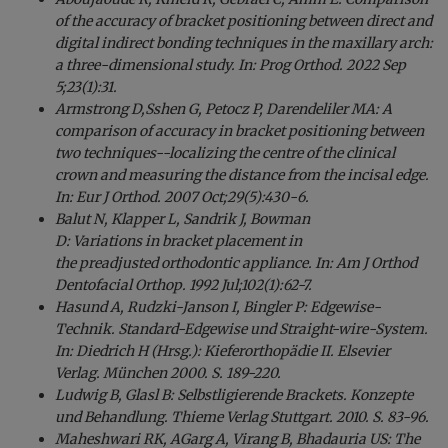
of the accuracy of bracket positioning between direct and
digital indirect bonding techniques in the maxillary arch:
a three-dimensional study. In: Prog Orthod. 2022 Sep
5;23(1):31.
Armstrong D,Sshen G, Petocz P, Darendeliler MA: A
comparison of accuracy in bracket positioning between
two techniques--localizing the centre of the clinical
crown and measuring the distance from the incisal edge.
In: Eur J Orthod. 2007 Oct;29(5):430-6.
Balut N, Klapper L, Sandrik J, Bowman
D: Variations in bracket placement in
the preadjusted orthodontic appliance. In: Am J Orthod
Dentofacial Orthop. 1992 Jul;102(1):62-7.
Hasund A, Rudzki-Janson I, Bingler P: Edgewise-
Technik. Standard-Edgewise und Straight-wire-System.
In: Diedrich H (Hrsg.): Kieferorthopädie II. Elsevier
Verlag. München 2000. S. 189-220.
Ludwig B, Glasl B: Selbstligierende Brackets. Konzepte
und Behandlung. Thieme Verlag Stuttgart. 2010. S. 83-96.
Maheshwari RK, AGarg A, Virang B, Bhadauria US: The