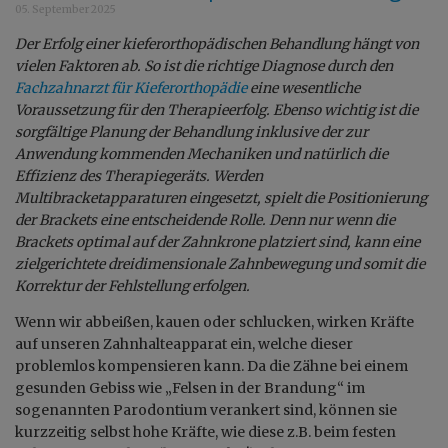
05. September 2025
Der Erfolg einer kieferorthopädischen Behandlung hängt von
vielen Faktoren ab. So ist die richtige Diagnose durch den
Fachzahnarzt für Kieferorthopädie
eine wesentliche
Voraussetzung für den Therapieerfolg. Ebenso wichtig ist die
sorgfältige Planung der Behandlung inklusive der zur
Anwendung kommenden Mechaniken und natürlich die
Effizienz des Therapiegeräts. Werden
Multibracketapparaturen eingesetzt, spielt die Positionierung
der Brackets eine entscheidende Rolle. Denn nur wenn die
Brackets optimal auf der Zahnkrone platziert sind, kann eine
zielgerichtete dreidimensionale Zahnbewegung und somit die
Korrektur der Fehlstellung erfolgen.
Wenn wir abbeißen, kauen oder schlucken, wirken Kräfte
auf unseren Zahnhalteapparat ein, welche dieser
problemlos kompensieren kann. Da die Zähne bei einem
gesunden Gebiss wie „Felsen in der Brandung“ im
sogenannten Parodontium verankert sind, können sie
kurzzeitig selbst hohe Kräfte, wie diese z.B. beim festen