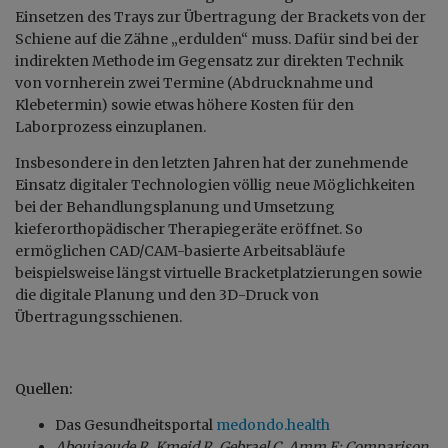
Einsetzen des Trays zur Übertragung der Brackets von der
Schiene auf die Zähne „erdulden“ muss. Dafür sind bei der
indirekten Methode im Gegensatz zur direkten Technik
von vornherein zwei Termine (Abdrucknahme und
Klebetermin) sowie etwas höhere Kosten für den
Laborprozess einzuplanen.
Insbesondere in den letzten Jahren hat der zunehmende
Einsatz digitaler Technologien völlig neue Möglichkeiten
bei der Behandlungsplanung und Umsetzung
kieferorthopädischer Therapiegeräte eröffnet. So
ermöglichen CAD/CAM-basierte Arbeitsabläufe
beispielsweise längst virtuelle Bracketplatzierungen sowie
die digitale Planung und den 3D-Druck von
Übertragungsschienen.
Quellen:
Das Gesundheitsportal
medondo.health
Aboujaoude R, Kmeid R, Gebrael C, Amm E: Comparison