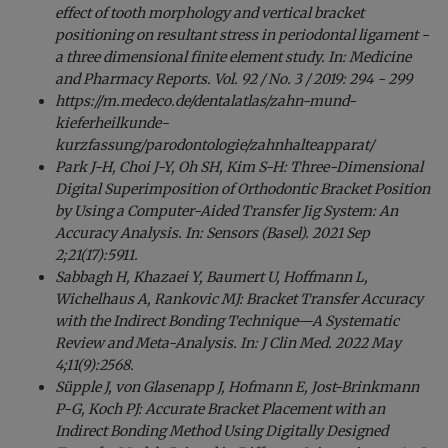
effect of tooth morphology and vertical bracket
positioning on resultant stress in periodontal ligament -
a three dimensional finite element study. In: Medicine
and Pharmacy Reports. Vol. 92 / No. 3 / 2019: 294 - 299
https://m.medeco.de/dentalatlas/zahn-mund-
kieferheilkunde-
kurzfassung/parodontologie/zahnhalteapparat/
Park J-H, Choi J-Y, Oh SH, Kim S-H: Three-Dimensional
Digital Superimposition of Orthodontic Bracket Position
by Using a Computer-Aided Transfer Jig System: An
Accuracy Analysis. In: Sensors (Basel). 2021 Sep
2;21(17):5911.
Sabbagh H, Khazaei Y, Baumert U, Hoffmann L,
Wichelhaus A, Rankovic MJ: Bracket Transfer Accuracy
with the Indirect Bonding Technique—A Systematic
Review and Meta-Analysis. In: J Clin Med. 2022 May
4;11(9):2568.
Süpple J, von Glasenapp J, Hofmann E, Jost-Brinkmann
P-G, Koch PJ: Accurate Bracket Placement with an
Indirect Bonding Method Using Digitally Designed