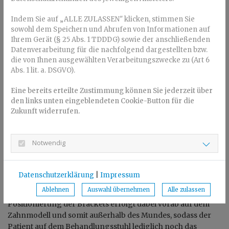
Direkte oder indirektes Klebetechnik –
Indem Sie auf „ALLE ZULASSEN" klicken, stimmen Sie
welche ist besser?
sowohl dem Speichern und Abrufen von Informationen auf
Ihrem Gerät (§ 25 Abs. 1 TDDDG) sowie der anschließenden
Datenverarbeitung für die nachfolgend dargestellten bzw.
Die Brackets können durch den Fachzahnarzt für
die von Ihnen ausgewählten Verarbeitungszwecke zu (Art 6
Kieferorthopädie entweder mittels direkter oder indirekter
Abs. 1 lit. a. DSGVO).
Technik auf die Zähne geklebt werden. Beim direkten
Bonding wird jedes Bracket einzeln mithilfe eines
Eine bereits erteilte Zustimmung können Sie jederzeit über
Instruments nach Sicht geklebt. Das indirekte Bonding
den links unten eingeblendeten Cookie-Button für die
hingegen erfolgt mit einer laborgefertigten
Zukunft widerrufen.
Übertragungsschiene (Tray), welche die mit Kleber
versehenen Brackets enthält, sodass ein gleichzeitiges
Bekleben ganzer Zahngruppen möglich ist.
Notwendig
Beide Bonding-Methoden bringen ihre jeweiligen Vor- und
Nachteile mit sich. Vergleicht man sie miteinander, sprechen
Datenschutzerklärung
|
Impressum
zweifellos die höhere Genauigkeit und ein insgesamt
Ablehnen
Auswahl übernehmen
Alle zulassen
kürzerer Klebetermin für die indirekte Technik. Die
Positionierung der Brackets erfolgt dabei vorab auf dem
Zahnmodell und somit außerhalb des Mundes, sodass der
Patient auf dem Behandlungsstuhl lediglich noch das