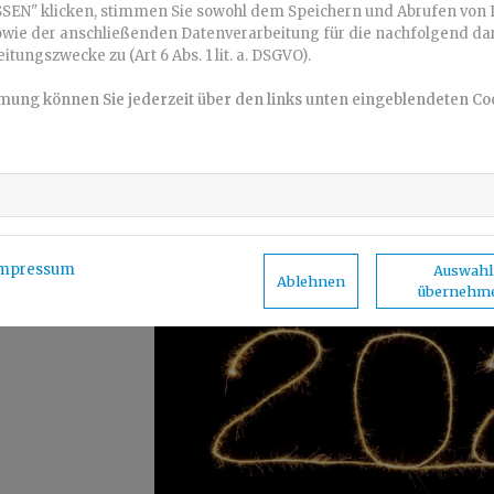
Informationen zum zahnärztliche No
SEN" klicken, stimmen Sie sowohl dem Speichern und Abrufen von 
owie der anschließenden Datenverarbeitung für die nachfolgend dar
https://www.kzvh.de/patienten/notdienstKARTE/
ungszwecke zu (Art 6 Abs. 1 lit. a. DSGVO).
Wir freuen uns darauf, Sie ab
03.01.2022
wieder wi
mmung können Sie jederzeit über den links unten eingeblendeten Co
dürfen.
Ihr Praxisteam
mpressum
Auswahl
Ablehnen
übernehm