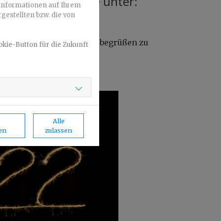
tdienst finden Sie unter:
Informationen auf Ihrem
gestellten bzw. die von
index.html
e gewohnt, in der Praxis begrüßen zu
okie-Button für die Zukunft
Alle
en
zulassen