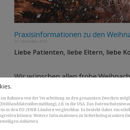
Praxisinformationen zu den Weihn
23. Dezember 2021
Liebe Patienten, liebe Eltern, liebe K
Wir wünschen allen frohe Weihnach
Feiertage!
ies.
Am 24.12 und 31.12.2021 ist die Pr
ln im Rahmen von der Verarbeitung zu den genannten Zwecken mögl
30.12.2021 sind wir zu den gewohnt
Drittlanddatenübermittlung), z.B. in die USA. Das Datenschutzniveau
m in den EU-/EWR-Ländern vergleichbar. Es besteht daher ein erhöht
ugreifen können. Weitere Informationen zu Sicherheitsgarantien fin
jeweiligen Anbieters.