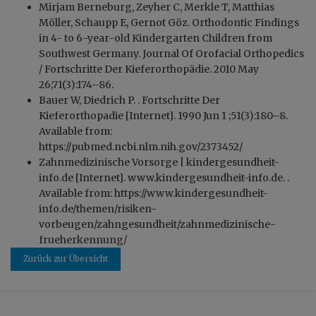
Mirjam Berneburg, Zeyher C, Merkle T, Matthias
Möller, Schaupp E, Gernot Göz. Orthodontic Findings
in 4- to 6-year-old Kindergarten Children from
Southwest Germany. Journal Of Orofacial Orthopedics
/ Fortschritte Der Kieferorthopädie. 2010 May
26;71(3):174–86.
Bauer W, Diedrich P. . Fortschritte Der
Kieferorthopadie [Internet]. 1990 Jun 1 ;51(3):180–8.
Available from:
https://pubmed.ncbi.nlm.nih.gov/2373452/
Zahnmedizinische Vorsorge | kindergesundheit-
info.de [Internet]. www.kindergesundheit-info.de. .
Available from: https://www.kindergesundheit-
info.de/themen/risiken-
vorbeugen/zahngesundheit/zahnmedizinische-
frueherkennung/
Zurück zur Übersicht