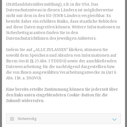
(Drittlanddatenübermittlung), z.B. in die USA. Das
Zahnspangen auch für Erwachsene
Datenschutzniveau in diesen Ländern ist möglicherweise
möglich
nicht mit dem in den EU-/EWR-Ländern vergleichbar. Es
besteht daher ein erhöhtes Risiko, dass staatliche Behörden
Auch wenn im Kindesalter eine Zahnkorrektur versäumt
auf diese Daten zugreifen können. Weitere Informationen zu
wurde, lassen sich Fehlstellungen mithilfe der
Sicherheitsgarantien finden Sie in den
Kieferorthopädie
im Erwachsenenalter noch korrigieren
.
Datenschutzrichtlinien des jeweiligen Anbieters.
Mit Zahnspangen oder Alignern lassen sich Fehlstellungen
Indem Sie auf „ALLE ZULASSEN" klicken, stimmen Sie
jederzeit richten, eine Altersgrenze gibt es kaum.
sowohl dem Speichern und Abrufen von Informationen auf
Allerdings: Es ist langwieriger und oft schwieriger. Das
Ihrem Gerät (§ 25 Abs. 1 TDDDG) sowie der anschließenden
Kieferwachstum ist abgeschlossen, die Reaktion der
Datenverarbeitung für die nachfolgend dargestellten bzw.
Gewebe auf kieferorthopädische Eingriffe und
die von Ihnen ausgewählten Verarbeitungszwecke zu (Art 6
Heilungsprozesse dauern länger.
Abs. 1 lit. a. DSGVO).
Dauerhafter Erfolg dank Nachsorge
Eine bereits erteilte Zustimmung können Sie jederzeit über
den links unten eingeblendeten Cookie-Button für die
Nach Abschluss der Zahnkorrektur ist die Nachsorge
Zukunft widerrufen.
entscheidend: Es ist inzwischen nachgewiesen, dass Zähne
die Tendenz haben, in ihre ursprüngliche Position
zurückzuwandern. Sowohl bei Kindern als auch bei
Notwendig
Erwachsenen ist es daher wichtig, die Zähne nach der