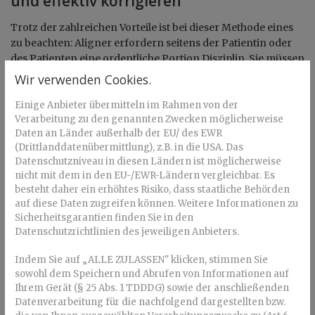
und effektiv korrigieren
Trotz der zahlreichen Vorteile ist bei dieser Methode eines
zu beachten: Aligner erfordern seitens der Patientin oder
des Patienten eine ordentliche Portion Disziplin. Sie müssen
regelmäßig und dauerhaft getragen werden. Nur durch das
Wir verwenden Cookies.
permanente Tragen der Aligner für 20 bis 22 Stunden
täglich wird eine effektive Zahnkorrektur mit dieser
Einige Anbieter übermitteln im Rahmen von der
Verarbeitung zu den genannten Zwecken möglicherweise
Therapie gewährleistet. Eine Disziplin, die Erwachsene, die
Daten an Länder außerhalb der EU/ des EWR
sich bewusst für eine selbst gezahlte Zahnkorrektur
(Drittlanddatenübermittlung), z.B. in die USA. Das
entscheiden, meist selbstverständlich an den Tag legen und
Datenschutzniveau in diesen Ländern ist möglicherweise
die für sie kein Hindernis ist.
nicht mit dem in den EU-/EWR-Ländern vergleichbar. Es
besteht daher ein erhöhtes Risiko, dass staatliche Behörden
Dank der Beschaffenheit der Aligner ist das dauerhafte
auf diese Daten zugreifen können. Weitere Informationen zu
Tragen für viele Patienten und Patientinnen auch
Sicherheitsgarantien finden Sie in den
problemlos in der Praxis des Berufsalltags umsetzbar.
Datenschutzrichtlinien des jeweiligen Anbieters.
Wenig verwunderlich also, dass Aligner für viele die
bevorzugte Wahl bei der kieferorthopädischen Behandlung
Indem Sie auf „ALLE ZULASSEN" klicken, stimmen Sie
von Zahnfehlstellungen sind.
sowohl dem Speichern und Abrufen von Informationen auf
Ihrem Gerät (§ 25 Abs. 1 TDDDG) sowie der anschließenden
Wie die Behandlung mit Alignern den
Datenverarbeitung für die nachfolgend dargestellten bzw.
Arbeitsalltag beeinflusst