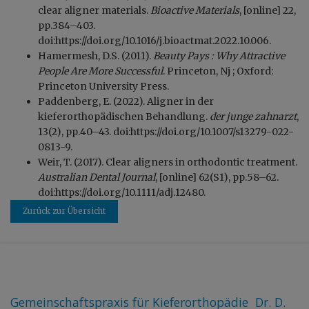
clear aligner materials.
Bioactive Materials
, [online] 22,
pp.384–403.
doi:https://doi.org/10.1016/j.bioactmat.2022.10.006.
Hamermesh, D.S. (2011).
Beauty Pays : Why Attractive
People Are More Successful
. Princeton, Nj ; Oxford:
Princeton University Press.
Paddenberg, E. (2022). Aligner in der
kieferorthopädischen Behandlung.
der junge zahnarzt
,
13(2), pp.40–43. doi:https://doi.org/10.1007/s13279-022-
0813-9.
Weir, T. (2017). Clear aligners in orthodontic treatment.
Australian Dental Journal
, [online] 62(S1), pp.58–62.
doi:https://doi.org/10.1111/adj.12480.
Zurück zur Übersicht
Gemeinschaftspraxis für Kieferorthopädie Dr. D.