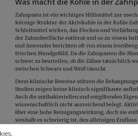
Was macht die Kohle in der Zahnp
Zahnpasta ist ein wichtiges Hilfsmittel zur mec
körnige Struktur der Aktivkohle in der Kohle-Za
Schleifmittel wirken, das Flecken und Verfärbun
der Zahnoberfläche entfernt und so zu einem he
und Anwender berichten oft von einem (vorüber
frischen Mundgefühl. Da die Zahnpasten die Mun
schwer zu beurteilen, ob die Zähne tatsächlich w
zwischen Schwarz und Weiß täuscht.
Denn klinische Beweise stützen die Behauptunge
Studien zeigen keine klinisch signifikante aufh
Auch die antibakteriellen und entgiftenden Eigen
wissenschaftlich nicht ausreichend belegt. Akt
über eine hohe Reinigungswirkung, doch sie entha
weshalb es schwierig ist, den alleinigen Einfluss
Abrasive Wirkung und fehlendes F
ies.