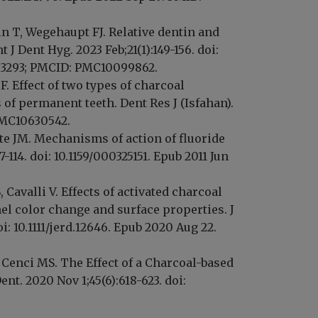
in T, Wegehaupt FJ. Relative dentin and
 J Dent Hyg. 2023 Feb;21(1):149-156. doi:
6303293; PMCID: PMC10099862.
. Effect of two types of charcoal
of permanent teeth. Dent Res J (Isfahan).
PMC10630542.
e JM. Mechanisms of action of fluoride
-114. doi: 10.1159/000325151. Epub 2011 Jun
Cavalli V. Effects of activated charcoal
 color change and surface properties. J
i: 10.1111/jerd.12646. Epub 2020 Aug 22.
 Cenci MS. The Effect of a Charcoal-based
t. 2020 Nov 1;45(6):618-623. doi: