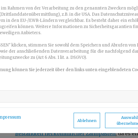
Obwohl Aktivkohle-Zahnpasta natürliche Inhaltsst
ln im Rahmen von der Verarbeitung zu den genannten Zwecken mögl
Drittlanddatenübermittlung), z.B. in die USA. Das Datenschutzniveau
Wirkung der Kohlepartikel auf die Zähne ist verg
m in den EU-/EWR-Ländern vergleichbar. Es besteht daher ein erhöht
Bakterien werden abgerieben, allerdings so gro
ugreifen können. Weitere Informationen zu Sicherheitsgarantien fin
der
Zahnschmelz angegriffen wird
. Der Zahnsch
jeweiligen Anbieters.
Empfindlichkeiten. Einmal beschädigt, kann er ni
SEN" klicken, stimmen Sie sowohl dem Speichern und Abrufen von 
wichtig, Kohle-Zahnpasta sparsam und nicht täg
owie der anschließenden Datenverarbeitung für die nachfolgend dar
ungszwecke zu (Art 6 Abs. 1 lit. a. DSGVO).
Personen mit empfindlichen Zähnen, freiliegen
Zahnschmelzverlust sollten ganz auf die Nutzung
mmung können Sie jederzeit über den links unten eingeblendeten Co
mit Zahnrestaurationen wie Kronen oder Brücken s
abrasive Natur der Aktivkohle die Oberflächen d
der Anwendung sollte immer eine Rücksprache m
erfolgen, um individuelle Risiken abzuwägen.
Ein beunruhigender Trend ist das Fehlen von Fluo
mpressum
Auswahl
Das ist weitgehend darauf zurückzuführen, dass d
Ablehnen
übernehm
umweltfreundlich oder biologisch verkauft werd
Bestandteil herkömmlicher Zahnpasten
, da es e