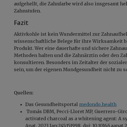
aufgehellt, die Zahnfarbe wird also insgesamt h
Zahnstufen.
Fazit
Aktiv­kohle ist kein Wunder­mittel zur Zahnaufh
wissenschaftliche Belege für ihre Wirksamkeit b
Produkt. Wer eine dauerhafte und sichere Zahnauf
Methoden halten und die Zahnärztin oder den Zah
konsultieren. Besonders im Zeitalter der sozialen
sein, um der eigenen Mundgesundheit nicht zu s
Quellen:
Das Gesundheitsportal
medondo.health
Tomás DBM, Pecci-Lloret MP, Guerrero-Giron
activated charcoal as a whitening agent: A sy
Anat. 2023 Jan;245:151998. doi: 10.1016/j.aana