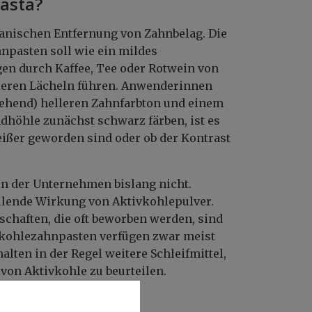
asta?
hanischen Entfernung von Zahnbelag. Die
hnpasten soll wie ein mildes
gen durch Kaffee, Tee oder Rotwein von
lleren Lächeln führen. Anwenderinnen
gehend) helleren Zahnfarbton und einem
dhöhle zunächst schwarz färben, ist es
eißer geworden sind oder ob der Kontrast
n der Unternehmen bislang nicht.
ellende Wirkung von Aktivkohlepulver.
schaften, die oft beworben werden, sind
ivkohlezahnpasten verfügen zwar meist
lten in der Regel weitere Schleifmittel,
 von Aktivkohle zu beurteilen.
luorid