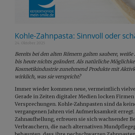
Kohle-Zahnpasta: Sinnvoll oder sch
24. Oktober 2025
Bereits bei den alten Römern galten saubere, weiße
bis heute nichts geändert. Als natürliche Möglichk
Kosmetikindustrie zunehmend Produkte mit Aktivko
wirklich, was sie verspricht?
Immer wieder kommen neue, vermeintlich vielve
Gerade in Zeiten digitaler Medien locken Firmen 
Versprechungen. Kohle-Zahnpasten sind da kein
vergangenen Jahren viel Aufmerksamkeit erregt.
Zahnaufhellung, erfreuen sie sich wachsender Be
Verbrauchern, die nach alternativen Mundpflegep
behaupten, dass ihre pechschwarzen Zahnpasten